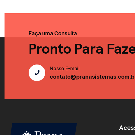
Faça uma Consulta
Pronto Para Faz
Nosso E-mail
contato@pranasistemas.com.b
Aces