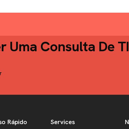
er Uma Consulta De T
r
so Rápido
Services
N