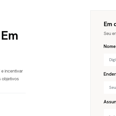
Em 
 Em
Seu en
Nome
 e incentivar
Ender
s objetivos
Assu