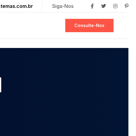
stemas.com.br
Siga-Nos
Consulte-Nos
d