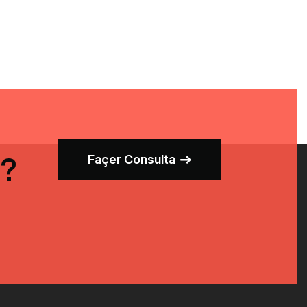
I?
Façer Consulta