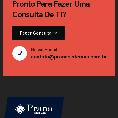
Pronto Para Fazer Uma
Consulta De TI?
Façer Consulta
Nosso E-mail
contato@pranasistemas.com.br