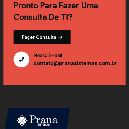
Pronto Para Fazer Uma
Consulta De TI?
Façer Consulta
Nosso E-mail
contato@pranasistemas.com.br