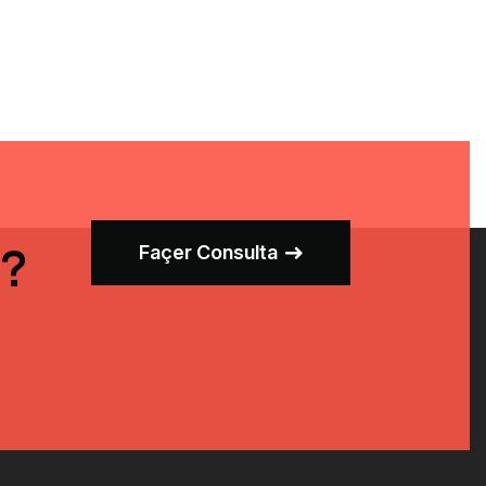
I?
Façer Consulta