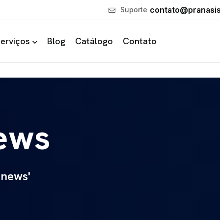
contato@pranasi
Suporte
erviços
Blog
Catálogo
Contato
news
-news'