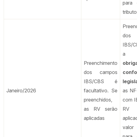
para
tribut
Preen
dos
IBS/
Preenchimento
obrig
dos campos
conf
IBS/CBS é
legisl
Janeiro/2026
facultativo. Se
as NF
preenchidos,
com I
as RV serão
RV 
aplicadas
aplic
valor
para